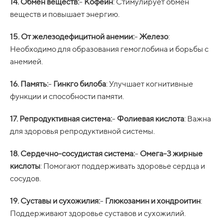
14. Обмен веществ:
-
Кофеин
: Стимулирует обмен
веществ и повышает энергию.
15. От железодефицитной анемии:
-
Железо
:
Необходимо для образования гемоглобина и борьбы с
анемией.
16. Память:
-
Гинкго билоба
: Улучшает когнитивные
функции и способности памяти.
17. Репродуктивная система:
-
Фолиевая кислота
: Важна
для здоровья репродуктивной системы.
18. Сердечно-сосудистая система:
-
Омега-3 жирные
кислоты
: Помогают поддерживать здоровье сердца и
сосудов.
19. Суставы и сухожилия:
-
Глюкозамин и хондроитин
:
Поддерживают здоровье суставов и сухожилий.