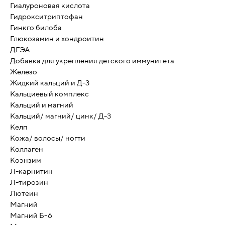
Гиалуроновая кислота
Гидрокситриптофан
Гинкго билоба
Глюкозамин и хондроитин
ДГЭА
Добавка для укрепления детского иммунитета
Железо
Жидкий кальций и Д-3
Кальциевый комплекс
Кальций и магний
Кальций/ магний/ цинк/ Д-3
Келп
Кожа/ волосы/ ногти
Коллаген
Коэнзим
Л-карнитин
Л-тирозин
Лютеин
Магний
Магний Б-6