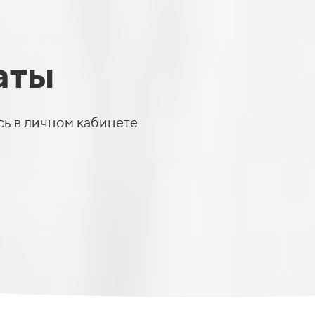
аты
сь в личном кабинете