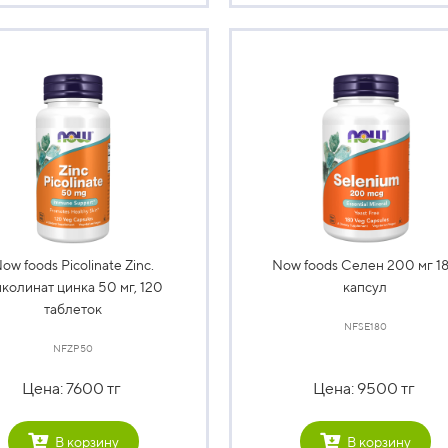
ow foods Picolinate Zinc.
Now foods Селен 200 мг 1
колинат цинка 50 мг, 120
капсул
таблеток
NFSE180
NFZP50
Цена: 7600 тг
Цена: 9500 тг
В корзину
В корзину