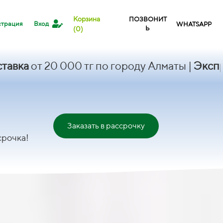
Корзина
ПОЗВОНИТ
Вход
страция
WHATSAPP
Ь
(0)
 20 000 тг по городу Алматы |
Экспресс-дос
!
Заказать в рассрочку
срочка!