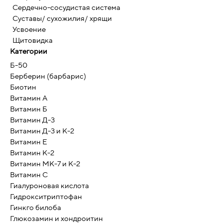
Сердечно-сосудистая система
Суставы/ сухожилия/ хрящи
Усвоение
Щитовидка
Категории
Б-50
Берберин (барбарис)
Биотин
Витамин А
Витамин Б
Витамин Д-3
Витамин Д-3 и К-2
Витамин Е
Витамин К-2
Витамин МК-7 и К-2
Витамин С
Гиалуроновая кислота
Гидрокситриптофан
Гинкго билоба
Глюкозамин и хондроитин