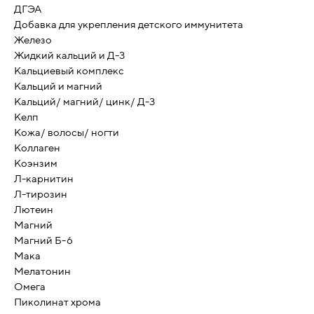
ДГЭА
Добавка для укрепления детского иммунитета
Железо
Жидкий кальций и Д-3
Кальциевый комплекс
Кальций и магний
Кальций/ магний/ цинк/ Д-3
Келп
Кожа/ волосы/ ногти
Коллаген
Коэнзим
Л-карнитин
Л-тирозин
Лютеин
Магний
Магний Б-6
Мака
Мелатонин
Омега
Пиколинат хрома