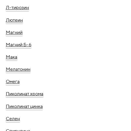
Л-тирозин
Лютеин
Магний
Магний Б-6
Мака
Мелатонин
Омега
Пиколинат хрома
Пиколинат цинка
Селен
Спирулина