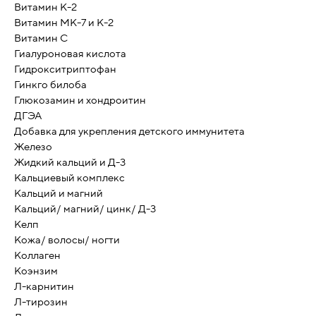
Витамин К-2
Витамин МК-7 и К-2
Витамин С
Гиалуроновая кислота
Гидрокситриптофан
Гинкго билоба
Глюкозамин и хондроитин
ДГЭА
Добавка для укрепления детского иммунитета
Железо
Жидкий кальций и Д-3
Кальциевый комплекс
Кальций и магний
Кальций/ магний/ цинк/ Д-3
Келп
Кожа/ волосы/ ногти
Коллаген
Коэнзим
Л-карнитин
Л-тирозин