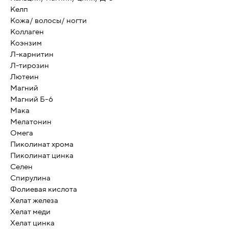
Келп
Кожа/ волосы/ ногти
Коллаген
Коэнзим
Л-карнитин
Л-тирозин
Лютеин
Магний
Магний Б-6
Мака
Мелатонин
Омега
Пиколинат хрома
Пиколинат цинка
Селен
Спирулина
Фолиевая кислота
Хелат железа
Хелат меди
Хелат цинка