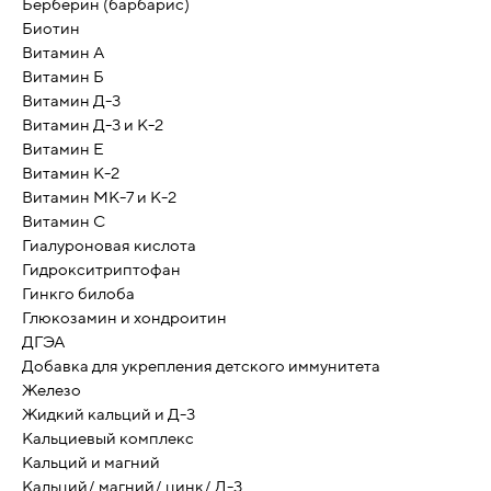
Берберин (барбарис)
Биотин
Витамин А
Витамин Б
Витамин Д-3
Витамин Д-3 и К-2
Витамин Е
Витамин К-2
Витамин МК-7 и К-2
Витамин С
Гиалуроновая кислота
Гидрокситриптофан
Гинкго билоба
Глюкозамин и хондроитин
ДГЭА
Добавка для укрепления детского иммунитета
Железо
Жидкий кальций и Д-3
Кальциевый комплекс
Кальций и магний
Кальций/ магний/ цинк/ Д-3