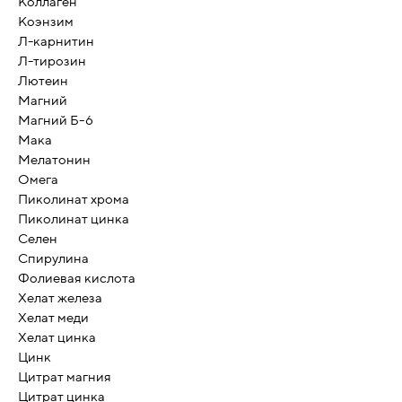
Коллаген
Коэнзим
Л-карнитин
Л-тирозин
Лютеин
Магний
Магний Б-6
Мака
Мелатонин
Омега
Пиколинат хрома
Пиколинат цинка
Селен
Спирулина
Фолиевая кислота
Хелат железа
Хелат меди
Хелат цинка
Цинк
Цитрат магния
Цитрат цинка