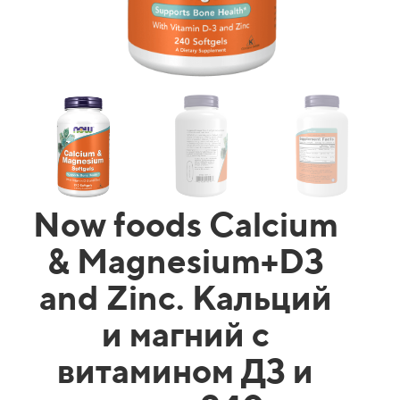
Now foods Calcium
& Magnesium+D3
and Zinc. Кальций
и магний c
витамином Д3 и