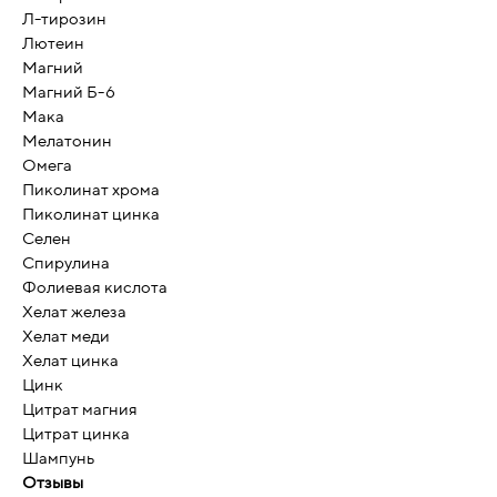
Л-тирозин
Лютеин
Магний
Магний Б-6
Мака
Мелатонин
Омега
Пиколинат хрома
Пиколинат цинка
Селен
Спирулина
Фолиевая кислота
Хелат железа
Хелат меди
Хелат цинка
Цинк
Цитрат магния
Цитрат цинка
Шампунь
Отзывы