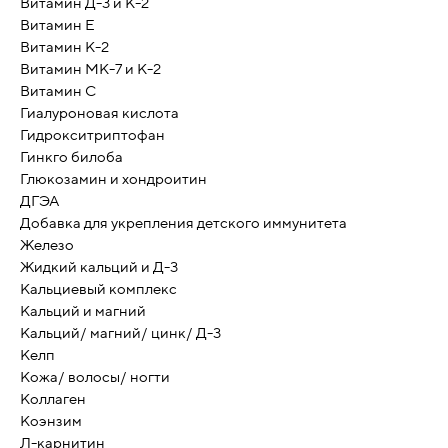
Витамин Д-3 и К-2
Витамин Е
Витамин К-2
Витамин МК-7 и К-2
Витамин С
Гиалуроновая кислота
Гидрокситриптофан
Гинкго билоба
Глюкозамин и хондроитин
ДГЭА
Добавка для укрепления детского иммунитета
Железо
Жидкий кальций и Д-3
Кальциевый комплекс
Кальций и магний
Кальций/ магний/ цинк/ Д-3
Келп
Кожа/ волосы/ ногти
Коллаген
Коэнзим
Л-карнитин