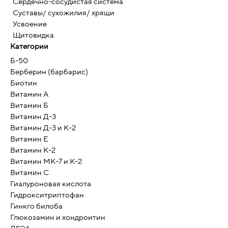
Сердечно-сосудистая система
Суставы/ сухожилия/ хрящи
Усвоение
Щитовидка
Категории
Б-50
Берберин (барбарис)
Биотин
Витамин А
Витамин Б
Витамин Д-3
Витамин Д-3 и К-2
Витамин Е
Витамин К-2
Витамин МК-7 и К-2
Витамин С
Гиалуроновая кислота
Гидрокситриптофан
Гинкго билоба
Глюкозамин и хондроитин