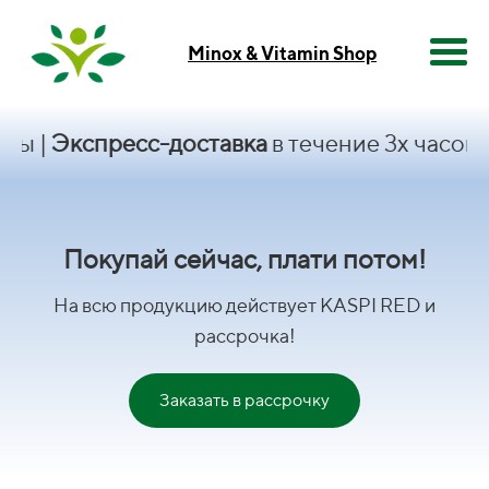
Minox & Vitamin Shop
Экспресс-доставка
в течение 3х часов|
KASP
Покупай сейчас, плати потом!
На всю продукцию действует KASPI RED и
рассрочка!
Заказать в рассрочку