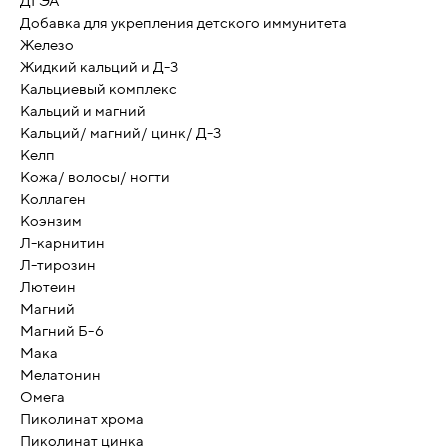
ДГЭА
Добавка для укрепления детского иммунитета
Железо
Жидкий кальций и Д-3
Кальциевый комплекс
Кальций и магний
Кальций/ магний/ цинк/ Д-3
Келп
Кожа/ волосы/ ногти
Коллаген
Коэнзим
Л-карнитин
Л-тирозин
Лютеин
Магний
Магний Б-6
Мака
Мелатонин
Омега
Пиколинат хрома
Пиколинат цинка